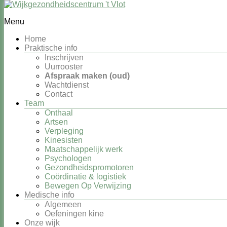
eerstelijns multidisciplinair medisch centrum
Menu
Wijkgezondheidscentrum 't Vlot
Home
Praktische info
Inschrijven
Uurrooster
Afspraak maken (oud)
Wachtdienst
Contact
Kinesisten
Team
Onthaal
Artsen
Na een
onderzoek
zal onze kiné de oorzaken en
Verpleging
symptomen van je gezondheidsprobleem zo goed mogelijk
Kinesisten
behandelen
met manuele handelingen, actieve therapie en
Maatschappelijk werk
thuisoefeningen.
Psychologen
Bij onze kinesitherapeuten kan je terecht met een
Gezondheidspromotoren
voorschrift
van onze
huisartsen
of van een
specialist
.
Coördinatie & logistiek
Bewegen Op Verwijzing
Heb je na een
ziekenhuis
bezoek of -opname kiné nodig?
Medische info
Neem altijd eerst contact op met ons.
Algemeen
Oefeningen kine
Voor
psychomotore
revalidatie verwijzen we je naar een
Onze wijk