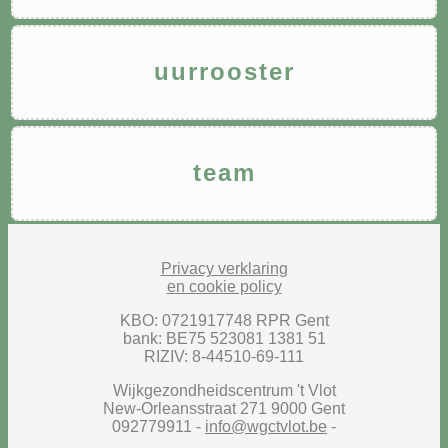
uurrooster
team
Privacy verklaring
en cookie policy
KBO: 0721917748 RPR Gent
bank: BE75 523081 1381 51
RIZIV: 8-44510-69-111
Wijkgezondheidscentrum 't Vlot
New-Orleansstraat 271 9000 Gent
092779911 -
info@wgctvlot.be
-