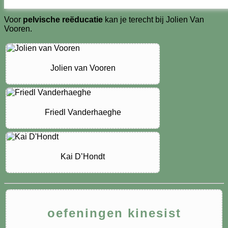
collega in de buurt.
Voor
pelvische reëducatie
kan je terecht bij Jolien Van
Vooren.
Jolien van Vooren
Friedl Vanderhaeghe
Kai D’Hondt
oefeningen kinesist